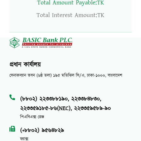
Total Amount Payable:TK
Total Interest Amount:TK
প্রধান কার্যালয়
সেনাকল্যান ভবন (৬ষ্ঠ তলা) ১৯৫ মতিঝিল সি/এ, ঢাকা-১০০০, বাংলাদেশ
(৮৮০২) ২২৩৩৮৮১৯০, ২২৩৩৮৪৮৩০,
২২৩৩৫৯১৮৫-৮৬(NEC), ২২৩৩৫৯৫৮৯-৯০
পিএবিএক্স রেঞ্জ
(+৮৮০২) ৯৫৬৪৮২৯
ফ্যাক্স