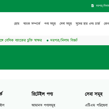
দরপত্র/নিলা
হোম
ব্যাংক সম্পর্কে
পণ্য সমূহ
সেবা সমূহ
সুদের হার এবং চার্জ
কেন
 বেসিক ব্যাংকের চুক্তি স্বাক্ষর
দরপত্র/নিলাম বিজ্ঞপ্তি প্রকাশিত
কে
রিটেইল পণ্য
সেবা সমূহ
াইল
আমানত পণ্যসমূহ
এটিএম পরিষেবা