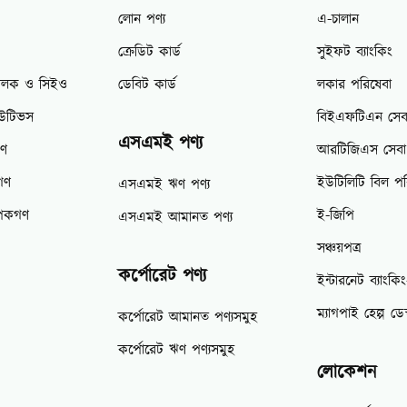
লোন পণ্য
এ-চালান
ক্রেডিট কার্ড
সুইফট ব্যাংকিং
িচালক ও সিইও
ডেবিট কার্ড
লকার পরিষেবা
িউটিভস
বিইএফটিএন সেব
এসএমই পণ্য
গণ
আরটিজিএস সেবা
গণ
ইউটিলিটি বিল পর
এসএমই ঋণ পণ্য
াপকগণ
ই-জিপি
এসএমই আমানত পণ্য
সঞ্চয়পত্র
কর্পোরেট পণ্য
ইন্টারনেট ব্যাংকি
ম্যাগপাই হেল্প ডেস
কর্পোরেট আমানত পণ্যসমুহ
কর্পোরেট ঋণ পণ্যসমুহ
লোকেশন