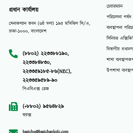
চেয়ারম্যান
প্রধান কার্যালয়
পরিচালনা পর্ষদ
সেনাকল্যান ভবন (৬ষ্ঠ তলা) ১৯৫ মতিঝিল সি/এ,
ব্যবস্থাপনা পর
ঢাকা-১০০০, বাংলাদেশ
সিনিয়র এক্সিক
বিভাগীয় প্রধান
(৮৮০২) ২২৩৩৮৮১৯০,
শাখা ব্যবস্থাপক
২২৩৩৮৪৮৩০,
উপশাখা ব্যবস্থ
২২৩৩৫৯১৮৫-৮৬(NEC),
২২৩৩৫৯৫৮৯-৯০
পিএবিএক্স রেঞ্জ
(+৮৮০২) ৯৫৬৪৮২৯
ফ্যাক্স
basicho@basicbankplc.com