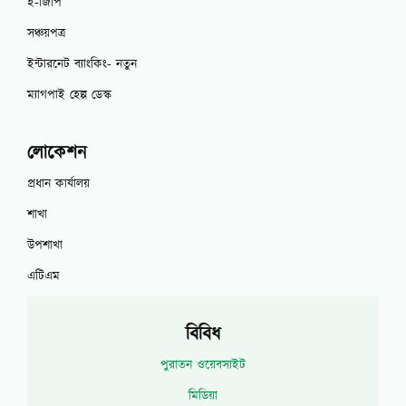
ই-জিপি
সঞ্চয়পত্র
ইন্টারনেট ব্যাংকিং- নতুন
ম্যাগপাই হেল্প ডেস্ক
লোকেশন
প্রধান কার্যালয়
শাখা
উপশাখা
এটিএম
বিবিধ
পুরাতন ওয়েবসাইট
মিডিয়া