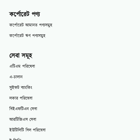
কর্পোরেট পণ্য
কর্পোরেট আমানত পণ্যসমুহ
কর্পোরেট ঋণ পণ্যসমুহ
সেবা সমূহ
এটিএম পরিষেবা
এ-চালান
সুইফট ব্যাংকিং
লকার পরিষেবা
বিইএফটিএন সেবা
আরটিজিএস সেবা
ইউটিলিটি বিল পরিষেবা