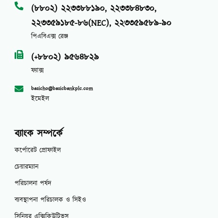
(৮৮০২) ২২৩৩৮৮১৯০, ২২৩৩৮৪৮৩০,
২২৩৩৫৯১৮৫-৮৬(NEC), ২২৩৩৫৯৫৮৯-৯০
পিএবিএক্স রেঞ্জ
(+৮৮০২) ৯৫৬৪৮২৯
ফ্যাক্স
basicho@basicbankplc.com
ইমেইল
ব্যাংক সম্পর্কে
কর্পোরেট প্রোফাইল
চেয়ারম্যান
পরিচালনা পর্ষদ
ব্যবস্থাপনা পরিচালক ও সিইও
সিনিয়র এক্সিকিউটিভস