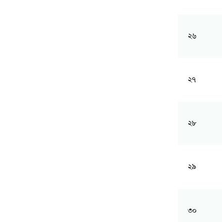
২৬
২৭
২৮
২৯
৩০