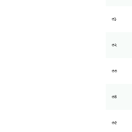
৩১
৩২
৩৩
৩৪
৩৫