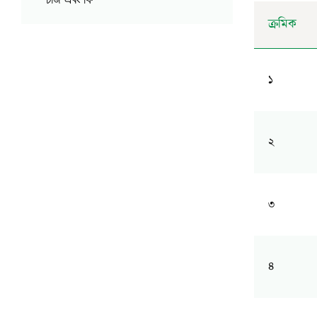
ক্রমিক
১
২
৩
৪