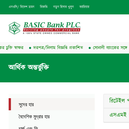
এনওসি/ বিদেশ ভ্রমন
বিজ্ঞপ্তি
নতুন হিসাব খুলুন
ক্যারিয়ার
স্বাক্ষর
দরপত্র/নিলাম বিজ্ঞপ্তি প্রকাশিত
সোনালী ব্যাংকের সঙ্গে বেসিক ব্য
আর্থিক অন্তর্ভুক্তি
রিটেইল প
সুদের হার
এসএমই প
বৈদেশিক মুদ্রার হার
চার্জ এবং ফি