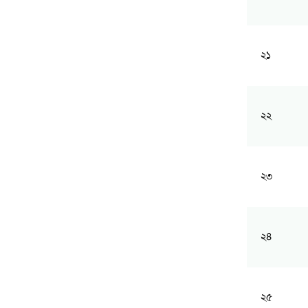
২১
২২
২৩
২৪
২৫